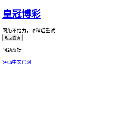
皇冠博彩
网络不给力，请稍后重试
返回首页
问题反馈
bwin中文官网